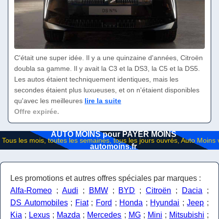
C'était une super idée. Il y a une quinzaine d'années, Citroën
doubla sa gamme. Il y avait la C3 et la DS3, la C5 et la DS5.
Les autos étaient techniquement identiques, mais les
secondes étaient plus luxueuses, et on n'étaient disponibles
qu'avec les meilleures
lire la suite
Offre expirée.
AUTO MOINS pour PAYER MOINS
automoins.fr
Les promotions et autres offres spéciales par marques :
Alfa-Romeo
;
Audi
;
BMW
;
BYD
;
Citroën
;
Dacia
;
DS Automobiles
;
Fiat
;
Ford
;
Honda
;
Hyundai
;
Jeep
;
Kia
;
Lexus
;
Mazda
;
Mercedes
;
MG
;
Mini
;
Mitsubishi
;