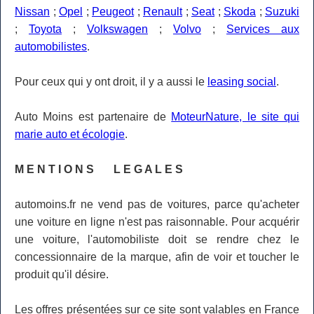
Nissan
;
Opel
;
Peugeot
;
Renault
;
Seat
;
Skoda
;
Suzuki
;
Toyota
;
Volkswagen
;
Volvo
;
Services aux
automobilistes
.
Pour ceux qui y ont droit, il y a aussi le
leasing social
.
Auto Moins est partenaire de
MoteurNature, le site qui
marie auto et écologie
.
M E N T I O N S L E G A L E S
automoins.fr ne vend pas de voitures, parce qu'acheter
une voiture en ligne n'est pas raisonnable. Pour acquérir
une voiture, l'automobiliste doit se rendre chez le
concessionnaire de la marque, afin de voir et toucher le
produit qu'il désire.
Les offres présentées sur ce site sont valables en France