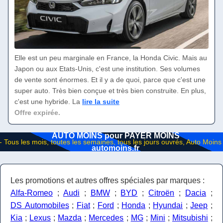
Elle est un peu marginale en France, la Honda Civic. Mais au
Japon ou aux Etats-Unis, c'est une institution. Ses volumes
de vente sont énormes. Et il y a de quoi, parce que c'est une
super auto. Très bien conçue et très bien construite. En plus,
c'est une hybride. La
lire la suite
Offre expirée.
AUTO MOINS pour PAYER MOINS
automoins.fr
Les promotions et autres offres spéciales par marques :
Alfa-Romeo
;
Audi
;
BMW
;
BYD
;
Citroën
;
Dacia
;
DS Automobiles
;
Fiat
;
Ford
;
Honda
;
Hyundai
;
Jeep
;
Kia
;
Lexus
;
Mazda
;
Mercedes
;
MG
;
Mini
;
Mitsubishi
;