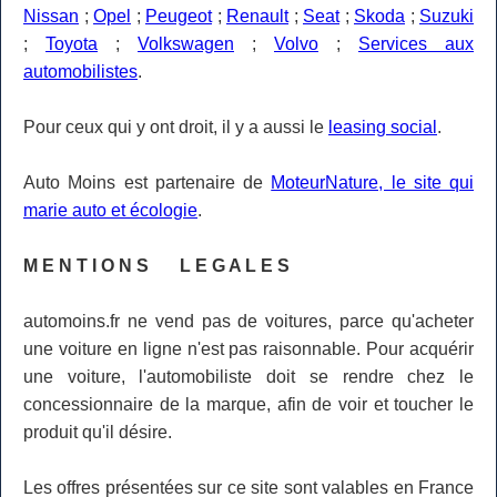
Nissan
;
Opel
;
Peugeot
;
Renault
;
Seat
;
Skoda
;
Suzuki
;
Toyota
;
Volkswagen
;
Volvo
;
Services aux
automobilistes
.
Pour ceux qui y ont droit, il y a aussi le
leasing social
.
Auto Moins est partenaire de
MoteurNature, le site qui
marie auto et écologie
.
M E N T I O N S L E G A L E S
automoins.fr ne vend pas de voitures, parce qu'acheter
une voiture en ligne n'est pas raisonnable. Pour acquérir
une voiture, l'automobiliste doit se rendre chez le
concessionnaire de la marque, afin de voir et toucher le
produit qu'il désire.
Les offres présentées sur ce site sont valables en France