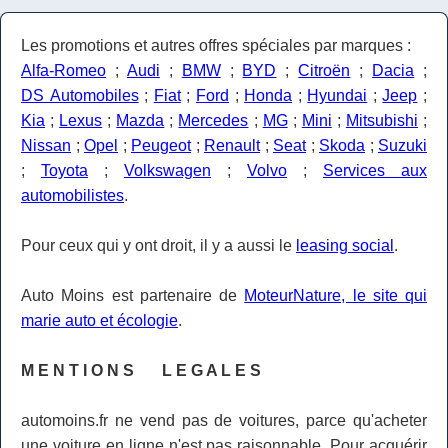
Les promotions et autres offres spéciales par marques :
Alfa-Romeo
;
Audi
;
BMW
;
BYD
;
Citroën
;
Dacia
;
DS Automobiles
;
Fiat
;
Ford
;
Honda
;
Hyundai
;
Jeep
;
Kia
;
Lexus
;
Mazda
;
Mercedes
;
MG
;
Mini
;
Mitsubishi
;
Nissan
;
Opel
;
Peugeot
;
Renault
;
Seat
;
Skoda
;
Suzuki
;
Toyota
;
Volkswagen
;
Volvo
;
Services aux
automobilistes
.
Pour ceux qui y ont droit, il y a aussi le
leasing social
.
Auto Moins est partenaire de
MoteurNature, le site qui
marie auto et écologie
.
M E N T I O N S L E G A L E S
automoins.fr ne vend pas de voitures, parce qu'acheter
une voiture en ligne n'est pas raisonnable. Pour acquérir