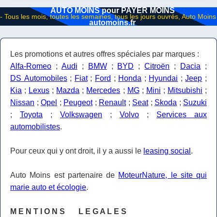
AUTO MOINS pour PAYER MOINS
automoins.fr
Les promotions et autres offres spéciales par marques :
Alfa-Romeo
;
Audi
;
BMW
;
BYD
;
Citroën
;
Dacia
;
DS Automobiles
;
Fiat
;
Ford
;
Honda
;
Hyundai
;
Jeep
;
Kia
;
Lexus
;
Mazda
;
Mercedes
;
MG
;
Mini
;
Mitsubishi
;
Nissan
;
Opel
;
Peugeot
;
Renault
;
Seat
;
Skoda
;
Suzuki
;
Toyota
;
Volkswagen
;
Volvo
;
Services aux
automobilistes
.
Pour ceux qui y ont droit, il y a aussi le
leasing social
.
Auto Moins est partenaire de
MoteurNature, le site qui
marie auto et écologie
.
M E N T I O N S L E G A L E S