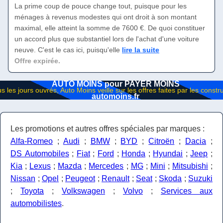
La prime coup de pouce change tout, puisque pour les
ménages à revenus modestes qui ont droit à son montant
maximal, elle atteint la somme de 7600 €. De quoi constituer
un accord plus que substantiel lors de l'achat d'une voiture
neuve. C'est le cas ici, puisqu'elle
lire la suite
Offre expirée.
AUTO MOINS pour PAYER MOINS
automoins.fr
Les promotions et autres offres spéciales par marques :
Alfa-Romeo
;
Audi
;
BMW
;
BYD
;
Citroën
;
Dacia
;
DS Automobiles
;
Fiat
;
Ford
;
Honda
;
Hyundai
;
Jeep
;
Kia
;
Lexus
;
Mazda
;
Mercedes
;
MG
;
Mini
;
Mitsubishi
;
Nissan
;
Opel
;
Peugeot
;
Renault
;
Seat
;
Skoda
;
Suzuki
;
Toyota
;
Volkswagen
;
Volvo
;
Services aux
automobilistes
.