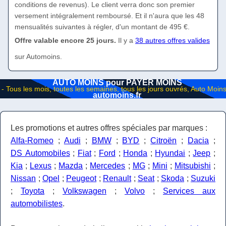
conditions de revenus). Le client verra donc son premier
versement intégralement remboursé. Et il n'aura que les 48
mensualités suivantes à régler, d'un montant de 495 €.
Offre valable encore 25 jours.
Il y a
38 autres offres valides
sur Automoins.
AUTO MOINS pour PAYER MOINS
automoins.fr
Les promotions et autres offres spéciales par marques :
Alfa-Romeo
;
Audi
;
BMW
;
BYD
;
Citroën
;
Dacia
;
DS Automobiles
;
Fiat
;
Ford
;
Honda
;
Hyundai
;
Jeep
;
Kia
;
Lexus
;
Mazda
;
Mercedes
;
MG
;
Mini
;
Mitsubishi
;
Nissan
;
Opel
;
Peugeot
;
Renault
;
Seat
;
Skoda
;
Suzuki
;
Toyota
;
Volkswagen
;
Volvo
;
Services aux
automobilistes
.