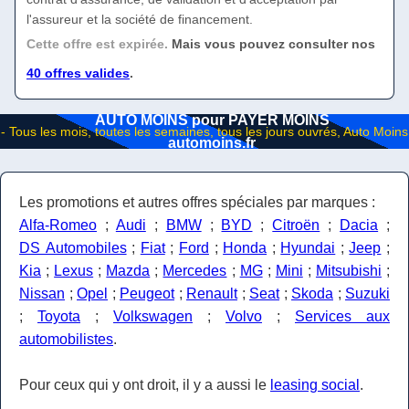
l'assureur et la société de financement.
Cette offre est expirée.
Mais vous pouvez consulter nos
40 offres valides
.
AUTO MOINS pour PAYER MOINS
automoins.fr
Les promotions et autres offres spéciales par marques :
Alfa-Romeo
;
Audi
;
BMW
;
BYD
;
Citroën
;
Dacia
;
DS Automobiles
;
Fiat
;
Ford
;
Honda
;
Hyundai
;
Jeep
;
Kia
;
Lexus
;
Mazda
;
Mercedes
;
MG
;
Mini
;
Mitsubishi
;
Nissan
;
Opel
;
Peugeot
;
Renault
;
Seat
;
Skoda
;
Suzuki
;
Toyota
;
Volkswagen
;
Volvo
;
Services aux
automobilistes
.
Pour ceux qui y ont droit, il y a aussi le
leasing social
.