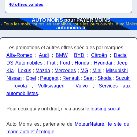
40 offres valides
.
AUTO MOINS pour PAYER MOINS
automoins.fr
Les promotions et autres offres spéciales par marques :
Alfa-Romeo
;
Audi
;
BMW
;
BYD
;
Citroën
;
Dacia
;
DS Automobiles
;
Fiat
;
Ford
;
Honda
;
Hyundai
;
Jeep
;
Kia
;
Lexus
;
Mazda
;
Mercedes
;
MG
;
Mini
;
Mitsubishi
;
Nissan
;
Opel
;
Peugeot
;
Renault
;
Seat
;
Skoda
;
Suzuki
;
Toyota
;
Volkswagen
;
Volvo
;
Services aux
automobilistes
.
Pour ceux qui y ont droit, il y a aussi le
leasing social
.
Auto Moins est partenaire de
MoteurNature, le site qui
marie auto et écologie
.