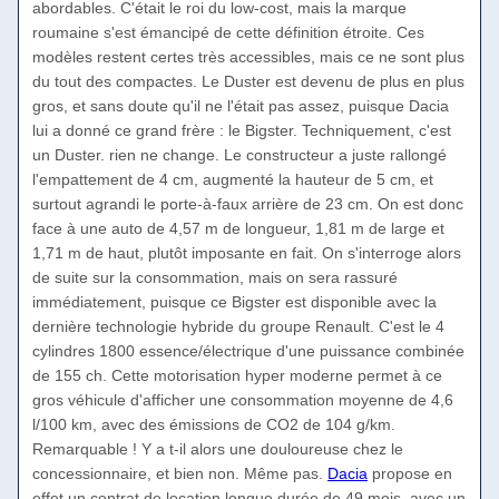
abordables. C'était le roi du low-cost, mais la marque
roumaine s'est émancipé de cette définition étroite. Ces
modèles restent certes très accessibles, mais ce ne sont plus
du tout des compactes. Le Duster est devenu de plus en plus
gros, et sans doute qu'il ne l'était pas assez, puisque Dacia
lui a donné ce grand frère : le Bigster. Techniquement, c'est
un Duster. rien ne change. Le constructeur a juste rallongé
l'empattement de 4 cm, augmenté la hauteur de 5 cm, et
surtout agrandi le porte-à-faux arrière de 23 cm. On est donc
face à une auto de 4,57 m de longueur, 1,81 m de large et
1,71 m de haut, plutôt imposante en fait. On s'interroge alors
de suite sur la consommation, mais on sera rassuré
immédiatement, puisque ce Bigster est disponible avec la
dernière technologie hybride du groupe Renault. C'est le 4
cylindres 1800 essence/électrique d'une puissance combinée
de 155 ch. Cette motorisation hyper moderne permet à ce
gros véhicule d'afficher une consommation moyenne de 4,6
l/100 km, avec des émissions de CO2 de 104 g/km.
Remarquable ! Y a t-il alors une douloureuse chez le
concessionnaire, et bien non. Même pas.
Dacia
propose en
effet un contrat de location longue durée de 49 mois, avec un