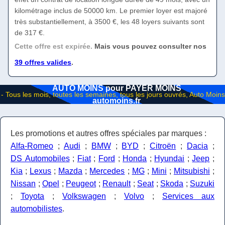
kilométrage inclus de 50000 km. Le premier loyer est majoré
très substantiellement, à 3500 €, les 48 loyers suivants sont
de 317 €.
Cette offre est expirée.
Mais vous pouvez consulter nos
39 offres valides
.
AUTO MOINS pour PAYER MOINS
automoins.fr
Les promotions et autres offres spéciales par marques :
Alfa-Romeo
;
Audi
;
BMW
;
BYD
;
Citroën
;
Dacia
;
DS Automobiles
;
Fiat
;
Ford
;
Honda
;
Hyundai
;
Jeep
;
Kia
;
Lexus
;
Mazda
;
Mercedes
;
MG
;
Mini
;
Mitsubishi
;
Nissan
;
Opel
;
Peugeot
;
Renault
;
Seat
;
Skoda
;
Suzuki
;
Toyota
;
Volkswagen
;
Volvo
;
Services aux
automobilistes
.