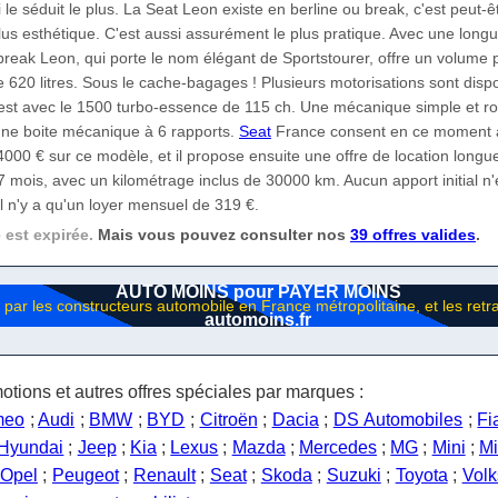
i le séduit le plus. La Seat Leon existe en berline ou break, c'est peut-ê
plus esthétique. C'est aussi assurément le plus pratique. Avec une long
break Leon, qui porte le nom élégant de Sportstourer, offre un volume 
620 litres. Sous le cache-bagages ! Plusieurs motorisations sont dispo
e est avec le 1500 turbo-essence de 115 ch. Une mécanique simple et r
une boite mécanique à 6 rapports.
Seat
France consent en ce moment 
000 € sur ce modèle, et il propose ensuite une offre de location longu
 mois, avec un kilométrage inclus de 30000 km. Aucun apport initial n'
l n'y a qu'un loyer mensuel de 319 €.
e est expirée.
Mais vous pouvez consulter nos
39 offres valides
.
AUTO MOINS pour PAYER MOINS
automoins.fr
otions et autres offres spéciales par marques :
meo
;
Audi
;
BMW
;
BYD
;
Citroën
;
Dacia
;
DS Automobiles
;
Fi
Hyundai
;
Jeep
;
Kia
;
Lexus
;
Mazda
;
Mercedes
;
MG
;
Mini
;
Mi
Opel
;
Peugeot
;
Renault
;
Seat
;
Skoda
;
Suzuki
;
Toyota
;
Vol