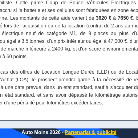
biliste. Cette prime Coup de Pouce Véhicules Électriques
accru si la batterie et ses cellules sont fabriquées en zone é
ne. Les montants de cette aide varient de
3620 €
à
7650 €
. 
é lors de l'acquisition ou de la location (contrat de 2 ans au m
e électrique neuf de catégorie M1, de 9 places au plus, d
 ou égal à 3,5 tonnes, d'un prix inférieur ou égal à 47 000 €, d
 de marche inférieure à 2400 kg, et d'un score environnementa
 à 60 points.
cas des offres de Location Longue Durée (LLD) ou de Loca
'Achat (LOA), le prospect prendra garde à la nécessité de res
 à une date prévue, dans un état standard, sauf à s'acquitter de
n état standard, et sans avoir dépassé le kilométrage autoris
er d'une pénalité pour kilométres excédentaires.
Auto Moins 2026 -
Partenariat & publicité