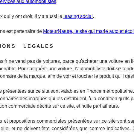
ervices aux automobilistes
.
 qui y ont droit, il y a aussi le
leasing social
.
ns est partenaire de
MoteurNature, le site qui marie auto et éco
 I O N S L E G A L E S
s.fr ne vend pas de voitures, parce qu'acheter une voiture en li
nnable. Pour acquérir une voiture, l'automobiliste doit se rendr
nnaire de la marque, afin de voir et toucher le produit qu'il dési
s présentées sur ce site sont valables en France métropolitaine,
nnaires des marques qui les distribuent, à la condition qu'ils p
tion commerciale décrite sur ce site, et nulle part ailleurs.
es et propositions commerciales présentées sur ce site sont sa
uelle, et ne doivent être considérées que comme indicatives. 