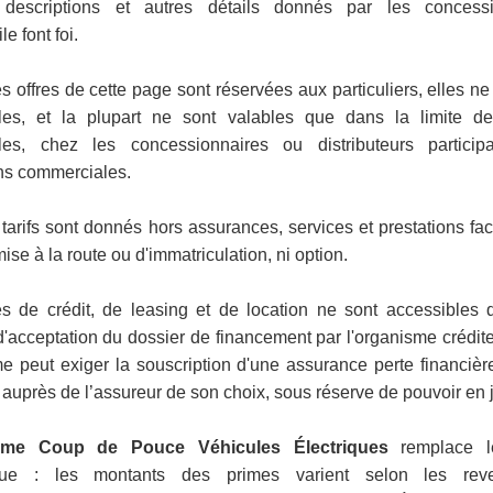
s, descriptions et autres détails donnés par les concessi
e font foi.
s offres de cette page sont réservées aux particuliers, elles ne
les, et la plupart ne sont valables que dans la limite de
bles, chez les concessionnaires ou distributeurs particip
ns commerciales.
tarifs sont donnés hors assurances, services et prestations facu
mise à la route ou d'immatriculation, ni option.
es de crédit, de leasing et de location ne sont accessibles
d'acceptation du dossier de financement par l'organisme créditeu
e peut exiger la souscription d'une assurance perte financièr
 auprès de l’assureur de son choix, sous réserve de pouvoir en ju
ime Coup de Pouce Véhicules Électriques
remplace l
que : les montants des primes varient selon les re