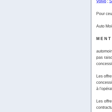
Volvo
;
S
Pour ceux
Auto Moi
M E N T
automoin
pas raiso
concessio
Les offre
concessio
à l'opéra
Les offr
contract