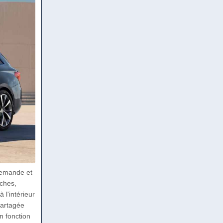
llemande et
oches,
l'intérieur
partagée
n fonction