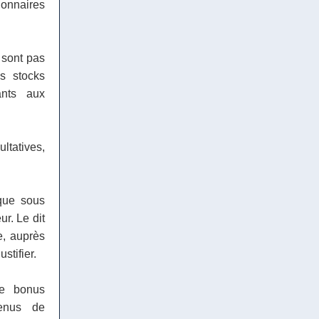
onnaires
 sont pas
s stocks
ants aux
ltatives,
 que sous
r. Le dit
e, auprès
stifier.
e bonus
venus de