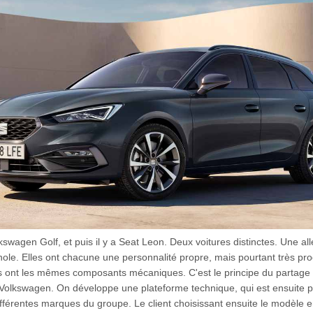
olkswagen Golf, et puis il y a Seat Leon. Deux voitures distinctes. Une a
ole. Elles ont chacune une personnalité propre, mais pourtant très pr
s ont les mêmes composants mécaniques. C'est le principe du partage à 
Volkswagen. On développe une plateforme technique, qui est ensuite 
ifférentes marques du groupe. Le client choisissant ensuite le modèle e