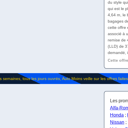
du style qu
qui est le 
4,64 m, le 
bagages de 
cette offr
associé à 
remise de 4
(LLD) de 37
demandé, i
Cette offr
Les prom
Alfa-Ro
Honda
;
Nissan
;