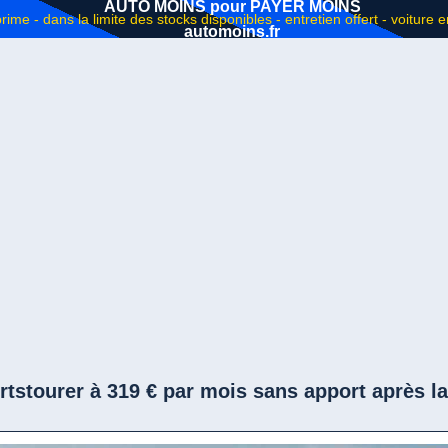
AUTO MOINS pour PAYER MOINS
automoins.fr
tstourer à 319 € par mois sans apport après l