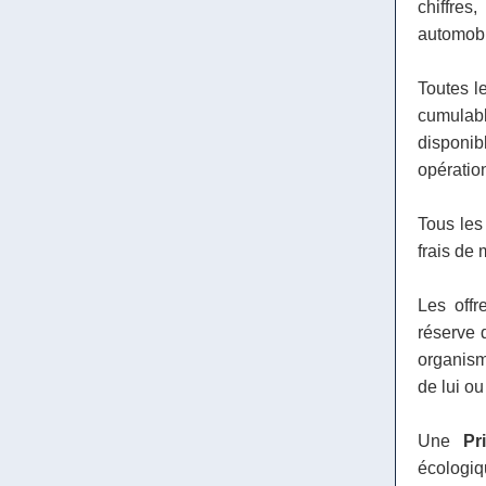
chiffre
automobil
Toutes le
cumulab
disponi
opératio
Tous les 
frais de 
Les offr
réserve 
organism
de lui ou
Une
Pr
écologi