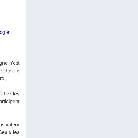
logie
.
gne n'est
e chez le
re.
 chez les
articipent
ns valeur
Seuls les