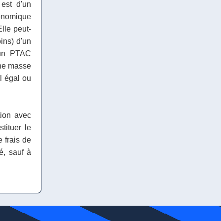
 est d'un
conomique
Elle peut-
oins) d'un
'un PTAC
'une masse
l égal ou
tion avec
tituer le
 frais de
é, sauf à