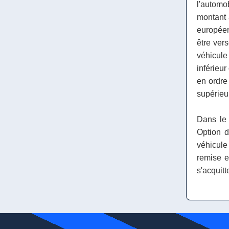
l'automo
montant 
européen
être vers
véhicul
inférieur
en ordre
supérieur
Dans le 
Option d
véhicule
remise e
s'acquitt