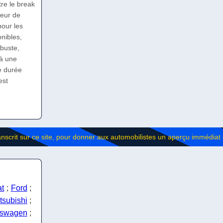
tre le break
ueur de
pour les
nibles,
obuste,
à une
e durée
est
at
;
Ford
;
tsubishi
;
kswagen
;