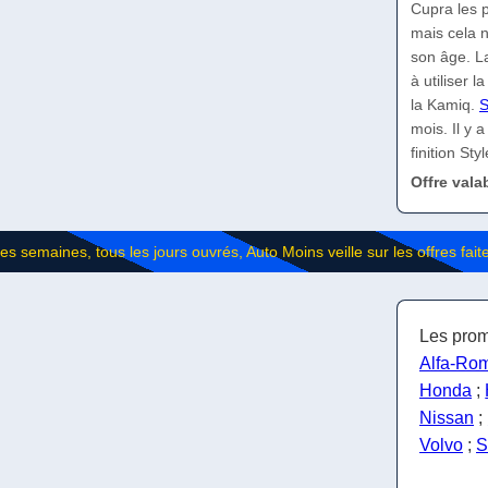
Cupra les p
mais cela n
son âge. La
à utiliser 
la Kamiq.
S
mois. Il y 
finition St
Offre vala
Les prom
Alfa-Ro
Honda
;
Nissan
;
Volvo
;
S