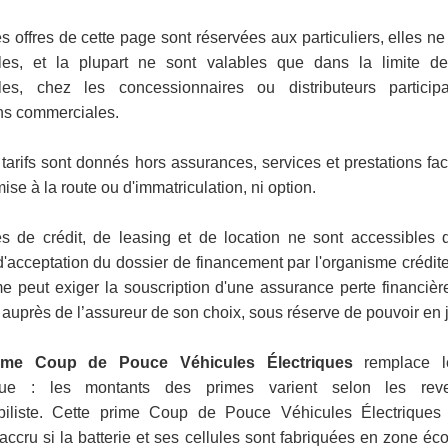
s offres de cette page sont réservées aux particuliers, elles ne
les, et la plupart ne sont valables que dans la limite de
bles, chez les concessionnaires ou distributeurs particip
ns commerciales.
tarifs sont donnés hors assurances, services et prestations facu
mise à la route ou d'immatriculation, ni option.
es de crédit, de leasing et de location ne sont accessibles
d'acceptation du dossier de financement par l'organisme créditeu
e peut exiger la souscription d'une assurance perte financièr
 auprès de l’assureur de son choix, sous réserve de pouvoir en ju
ime Coup de Pouce Véhicules Électriques
remplace l
que : les montants des primes varient selon les re
biliste. Cette prime Coup de Pouce Véhicules Électriques
accru si la batterie et ses cellules sont fabriquées en zone é