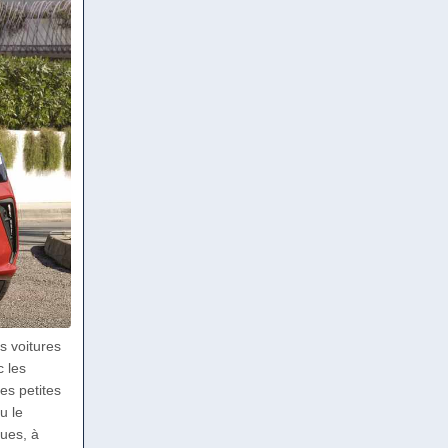
s voitures
c les
es petites
u le
ques, à