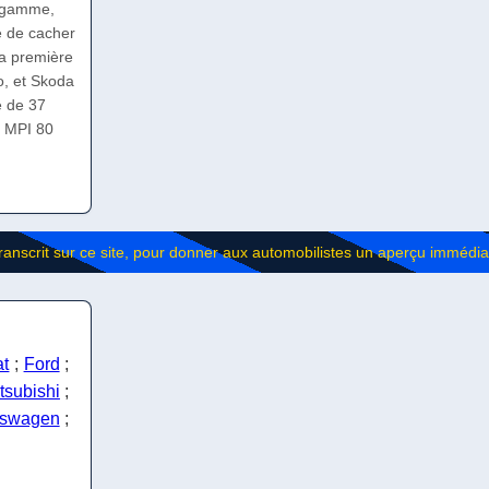
e gamme,
le de cacher
la première
o, et Skoda
e de 37
0 MPI 80
at
;
Ford
;
tsubishi
;
kswagen
;