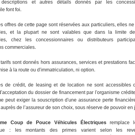
s, descriptions et autres détails donnés par les concessi
e font foi.
s offres de cette page sont réservées aux particuliers, elles ne
les, et la plupart ne sont valables que dans la limite de
bles, chez les concessionnaires ou distributeurs particip
ns commerciales.
tarifs sont donnés hors assurances, services et prestations facu
mise à la route ou d'immatriculation, ni option.
es de crédit, de leasing et de location ne sont accessibles
d'acceptation du dossier de financement par l'organisme créditeu
e peut exiger la souscription d'une assurance perte financièr
 auprès de l’assureur de son choix, sous réserve de pouvoir en ju
ime Coup de Pouce Véhicules Électriques
remplace l
que : les montants des primes varient selon les re