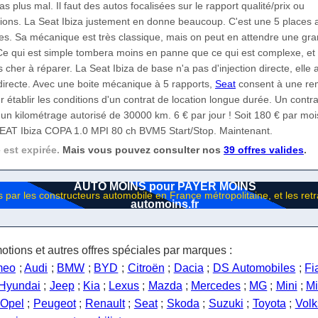
as plus mal. Il faut des autos focalisées sur le rapport qualité/prix ou
ations. La Seat Ibiza justement en donne beaucoup. C'est une 5 places
res. Sa mécanique est très classique, mais on peut en attendre une gr
 Ce qui est simple tombera moins en panne que ce qui est complexe, et
 cher à réparer. La Seat Ibiza de base n'a pas d'injection directe, elle 
ndirecte. Avec une boite mécanique à 5 rapports,
Seat
consent à une re
 établir les conditions d'un contrat de location longue durée. Un contr
un kilométrage autorisé de 30000 km. 6 € par jour ! Soit 180 € par moi
EAT Ibiza COPA 1.0 MPI 80 ch BVM5 Start/Stop. Maintenant.
e est expirée.
Mais vous pouvez consulter nos
39 offres valides
.
AUTO MOINS pour PAYER MOINS
automoins.fr
otions et autres offres spéciales par marques :
meo
;
Audi
;
BMW
;
BYD
;
Citroën
;
Dacia
;
DS Automobiles
;
Fi
Hyundai
;
Jeep
;
Kia
;
Lexus
;
Mazda
;
Mercedes
;
MG
;
Mini
;
Mi
Opel
;
Peugeot
;
Renault
;
Seat
;
Skoda
;
Suzuki
;
Toyota
;
Vol