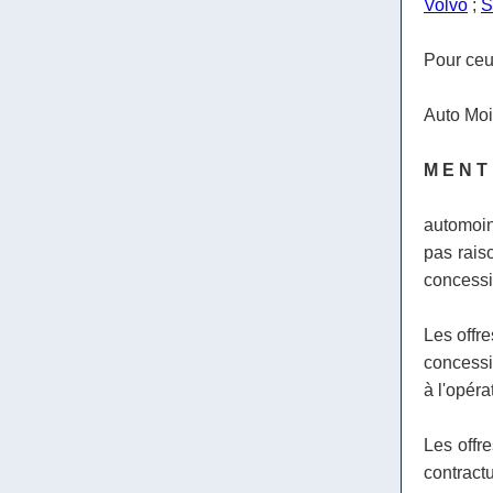
Volvo
;
S
Pour ceux
Auto Moi
M E N T
automoin
pas raiso
concessio
Les offre
concessio
à l'opéra
Les offr
contract