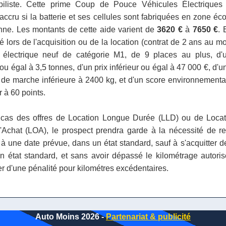
biliste. Cette prime Coup de Pouce Véhicules Électriques
accru si la batterie et ses cellules sont fabriquées en zone é
ne. Les montants de cette aide varient de
3620 €
à
7650 €
. 
é lors de l'acquisition ou de la location (contrat de 2 ans au m
e électrique neuf de catégorie M1, de 9 places au plus, d
 ou égal à 3,5 tonnes, d'un prix inférieur ou égal à 47 000 €, d
 de marche inférieure à 2400 kg, et d'un score environnementa
 à 60 points.
cas des offres de Location Longue Durée (LLD) ou de Loca
'Achat (LOA), le prospect prendra garde à la nécessité de res
 à une date prévue, dans un état standard, sauf à s'acquitter de
n état standard, et sans avoir dépassé le kilométrage autoris
er d'une pénalité pour kilométres excédentaires.
Auto Moins 2026 -
Partenariat & publicité