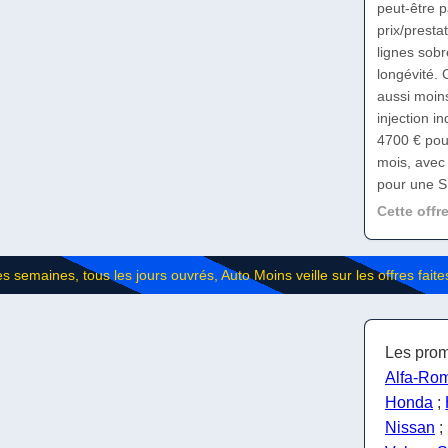
peut-être p
prix/prest
lignes sob
longévité.
aussi moins
injection i
4700 € pour
mois, avec 
pour une S
Cette offr
Les prom
Alfa-Ro
Honda
;
Nissan
;