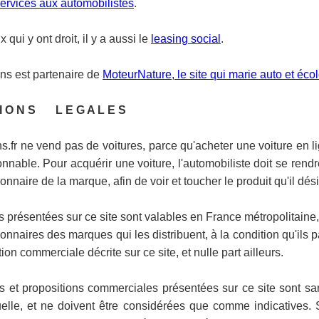
ervices aux automobilistes
.
 qui y ont droit, il y a aussi le
leasing social
.
ns est partenaire de
MoteurNature, le site qui marie auto et éco
 I O N S L E G A L E S
s.fr ne vend pas de voitures, parce qu'acheter une voiture en li
nnable. Pour acquérir une voiture, l'automobiliste doit se rendr
nnaire de la marque, afin de voir et toucher le produit qu'il dési
s présentées sur ce site sont valables en France métropolitaine,
nnaires des marques qui les distribuent, à la condition qu'ils p
tion commerciale décrite sur ce site, et nulle part ailleurs.
es et propositions commerciales présentées sur ce site sont sa
uelle, et ne doivent être considérées que comme indicatives. 