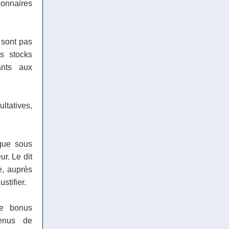
onnaires
 sont pas
s stocks
ants aux
ltatives,
 que sous
r. Le dit
e, auprès
stifier.
e bonus
venus de