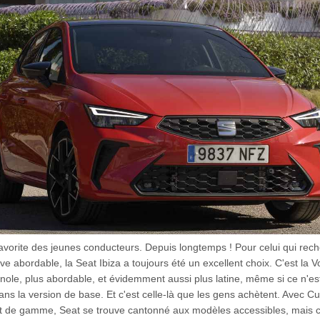
favorite des jeunes conducteurs. Depuis longtemps ! Pour celui qui rec
ve abordable, la Seat Ibiza a toujours été un excellent choix. C'est la
ole, plus abordable, et évidemment aussi plus latine, même si ce n'es
ns la version de base. Et c'est celle-là que les gens achètent. Avec Cu
ut de gamme, Seat se trouve cantonné aux modèles accessibles, mais c