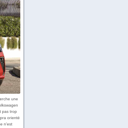
herche une
 Volkswagen
t pas trop
pra orienté
e n'est