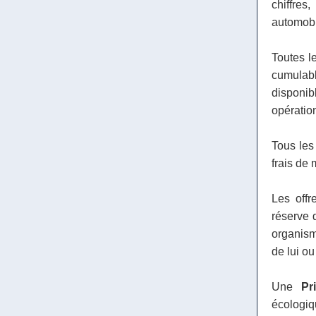
chiffre
automobil
Toutes le
cumulab
disponi
opératio
Tous les 
frais de 
Les offr
réserve 
organism
de lui ou
Une
Pr
écologi