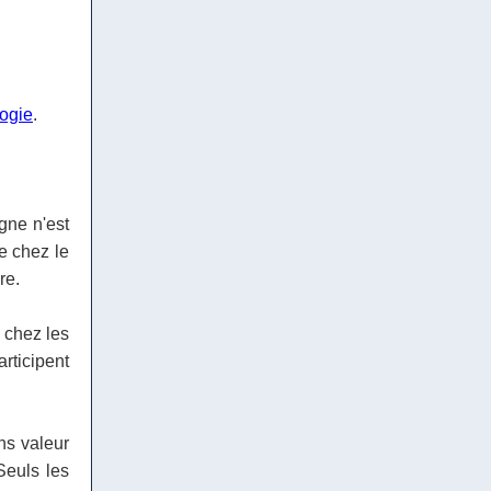
logie
.
gne n'est
e chez le
re.
 chez les
articipent
ns valeur
Seuls les