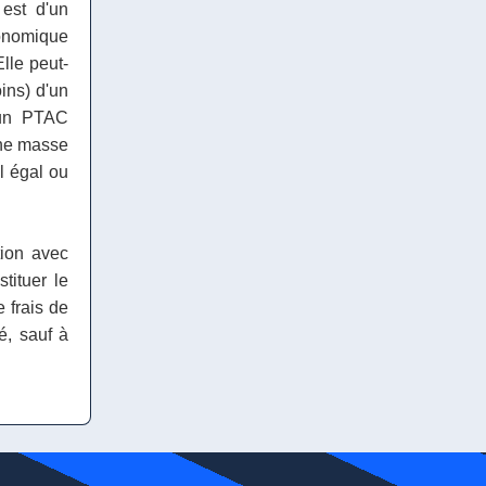
 est d'un
conomique
Elle peut-
oins) d'un
'un PTAC
'une masse
l égal ou
tion avec
tituer le
 frais de
é, sauf à