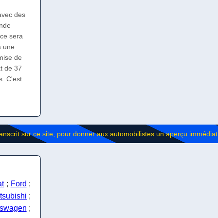
 avec des
ande
 ce sera
a une
mise de
at de 37
s. C'est
at
;
Ford
;
tsubishi
;
kswagen
;