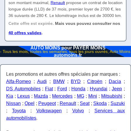
son montant maximal,
Renault
propose un contrat de location
longue durée (LLD) de 37 mois, premier loyer de 2700 €, les
36 suivants de 280 €. Le kilométrage inclus est de 30000 km.
Cette offre est expirée.
Mais vous pouvez consulter nos
40 offres valides
.
AUTO MOINS pour PAYER MOINS
automoins.fr
Les promotions et autres offres spéciales par marques :
Alfa-Romeo
;
Audi
;
BMW
;
BYD
;
Citroën
;
Dacia
;
DS Automobiles
;
Fiat
;
Ford
;
Honda
;
Hyundai
;
Jeep
;
Kia
;
Lexus
;
Mazda
;
Mercedes
;
MG
;
Mini
;
Mitsubishi
;
Nissan
;
Opel
;
Peugeot
;
Renault
;
Seat
;
Skoda
;
Suzuki
;
Toyota
;
Volkswagen
;
Volvo
;
Services aux
automobilistes
.