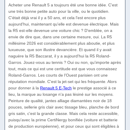
Acheter une Renault 5 a toujours été une bonne idée. C'est
une très bonne petite auto pour la ville, ou le quotidien.
C'était déjà vrai il y a 50 ans, et cela l'est encore plus
aujourd'hui, maintenant qu'elle est devenue électrique. Mais
la R5 est-elle devenue une voiture chic ? D'emblée, on a
envie de dire que, dans une certaine mesure, oui. La R5
millésime 2026 est considérablement plus aboutie, et plus
luxueuse, que son illustre devancière. Et quand il y avait
naguère la R5 Baccarat, il y a aujourd'hui la R5 Roland-
Garros. Jouez-vous au tennis ? Oui ou non, qu'importe après
tout, mais ce qui est une certitude est que vous connaissez
Roland-Garros. Les courts de l'Ouest parisien ont une
réputation mondiale. C'est la jet-set qui les fréquente. Alors
pour donner à la
Renault 5 E-Tech
le prestige associé à ce
lieu, la marque au losange n'a pas lésiné sur les moyens.
Peinture de qualité, jantes alliage diamantées noir de 18
pouces, sellerie gris clair avec tissage bleu, planche de bord
gris satin, c'est la grande classe. Mais cela reste accessible,
puisqu'avec la prime CertiNergy bonifiée (voiture et batterie
de production européenne), et pour ceux qui sont éligibles à