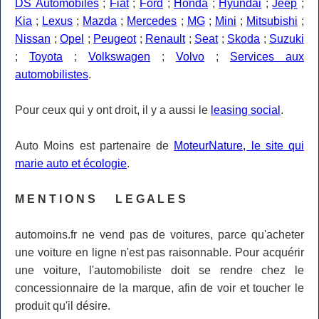
DS Automobiles
;
Fiat
;
Ford
;
Honda
;
Hyundai
;
Jeep
;
Kia
;
Lexus
;
Mazda
;
Mercedes
;
MG
;
Mini
;
Mitsubishi
;
Nissan
;
Opel
;
Peugeot
;
Renault
;
Seat
;
Skoda
;
Suzuki
;
Toyota
;
Volkswagen
;
Volvo
;
Services aux
automobilistes
.
Pour ceux qui y ont droit, il y a aussi le
leasing social
.
Auto Moins est partenaire de
MoteurNature, le site qui
marie auto et écologie
.
M E N T I O N S L E G A L E S
automoins.fr ne vend pas de voitures, parce qu'acheter
une voiture en ligne n'est pas raisonnable. Pour acquérir
une voiture, l'automobiliste doit se rendre chez le
concessionnaire de la marque, afin de voir et toucher le
produit qu'il désire.