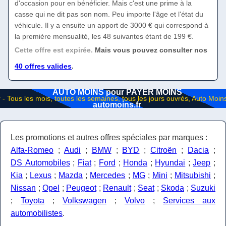
d'occasion pour en bénéficier. Mais c'est une prime à la
casse qui ne dit pas son nom. Peu importe l'âge et l'état du
véhicule. Il y a ensuite un apport de 3000 € qui correspond à
la première mensualité, les 48 suivantes étant de 199 €.
Cette offre est expirée.
Mais vous pouvez consulter nos
40 offres valides
.
AUTO MOINS pour PAYER MOINS
automoins.fr
Les promotions et autres offres spéciales par marques :
Alfa-Romeo
;
Audi
;
BMW
;
BYD
;
Citroën
;
Dacia
;
DS Automobiles
;
Fiat
;
Ford
;
Honda
;
Hyundai
;
Jeep
;
Kia
;
Lexus
;
Mazda
;
Mercedes
;
MG
;
Mini
;
Mitsubishi
;
Nissan
;
Opel
;
Peugeot
;
Renault
;
Seat
;
Skoda
;
Suzuki
;
Toyota
;
Volkswagen
;
Volvo
;
Services aux
automobilistes
.