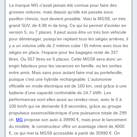
La marque MG n'avait jamais été connue pour faire des
grosses voitures. mais depuis qu'elle est passée sous
pavillon chinois, tout devient possible. Voici la MGS9, un très
grand SUV, de 4,98 m de long. Ce qui lui permet d'exister en
version 5, ou 7 places. Il peut aussi être un très bon véhicule
pour déménager, puisqu'en repliant tous les sièges arrières, il
y a un volume utile de 2 mètres cube ! Et même avec tous les
sièges en place, l'espace pour les bagages reste de 337
litres. Ou 557 litres en 5 places. Cette MGS9 sera donc un
engin fabuleux pour les vacances en famille, ou les sorties
entre amis. Mais sans pour autant faire mal au portefeuille,
puisque c'est une hybride rechargeable. L'autonomie
officielle en mode électrique est de 100 km, cest grâce à une
batterie d'une capacité confortable de 24,7 kWh. Les
performances sont elles aussi au rendez-vous, avec le 0 à
100 km/h qui ne demande 9,8 secondes, grâce au groupe
propulseur essence/électrique d'une puissance totale de 299
ch.
MG
propose son auto à 39990 €, mais pour le lancement
du modèle, le constructeur offre un avantage client de 4000
€, ce qui met la MGS9 accessible à partir de 35990 €. On