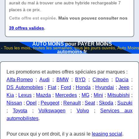
aurait du mal à trouver une autre hybride rechargeable 7
places à ce prix.
Cette offre est expirée.
Mais vous pouvez consulter nos
39 offres valides
.
AUTO MOINS pour PAYER MOINS
automoins.fr
Les promotions et autres offres spéciales par marques :
Alfa-Romeo
;
Audi
;
BMW
;
BYD
;
Citroën
;
Dacia
;
DS Automobiles
;
Fiat
;
Ford
;
Honda
;
Hyundai
;
Jeep
;
Kia
;
Lexus
;
Mazda
;
Mercedes
;
MG
;
Mini
;
Mitsubishi
;
Nissan
;
Opel
;
Peugeot
;
Renault
;
Seat
;
Skoda
;
Suzuki
;
Toyota
;
Volkswagen
;
Volvo
;
Services aux
automobilistes
.
Pour ceux qui y ont droit, il y a aussi le
leasing social
.