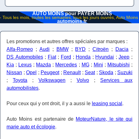
AUTO MOINS pour PAYER MOINS
automoins.fr
Les promotions et autres offres spéciales par marques :
Alfa-Romeo
;
Audi
;
BMW
;
BYD
;
Citroën
;
Dacia
;
DS Automobiles
;
Fiat
;
Ford
;
Honda
;
Hyundai
;
Jeep
;
Kia
;
Lexus
;
Mazda
;
Mercedes
;
MG
;
Mini
;
Mitsubishi
;
Nissan
;
Opel
;
Peugeot
;
Renault
;
Seat
;
Skoda
;
Suzuki
;
Toyota
;
Volkswagen
;
Volvo
;
Services aux
automobilistes
.
Pour ceux qui y ont droit, il y a aussi le
leasing social
.
Auto Moins est partenaire de
MoteurNature, le site qui
marie auto et écologie
.