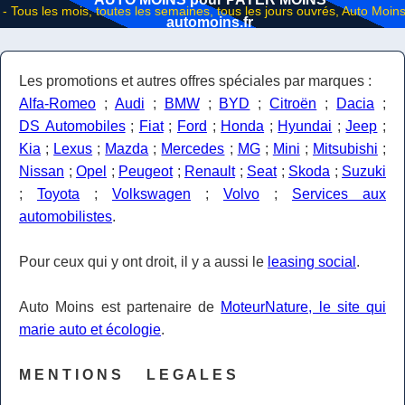
automoins.fr
Les promotions et autres offres spéciales par marques :
Alfa-Romeo
;
Audi
;
BMW
;
BYD
;
Citroën
;
Dacia
;
DS Automobiles
;
Fiat
;
Ford
;
Honda
;
Hyundai
;
Jeep
;
Kia
;
Lexus
;
Mazda
;
Mercedes
;
MG
;
Mini
;
Mitsubishi
;
Nissan
;
Opel
;
Peugeot
;
Renault
;
Seat
;
Skoda
;
Suzuki
;
Toyota
;
Volkswagen
;
Volvo
;
Services aux
automobilistes
.
Pour ceux qui y ont droit, il y a aussi le
leasing social
.
Auto Moins est partenaire de
MoteurNature, le site qui
marie auto et écologie
.
M E N T I O N S L E G A L E S