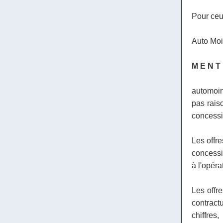
Pour ceux
Auto Moi
M E N T
automoin
pas raiso
concessio
Les offre
concessio
à l'opéra
Les offr
contract
chiffre