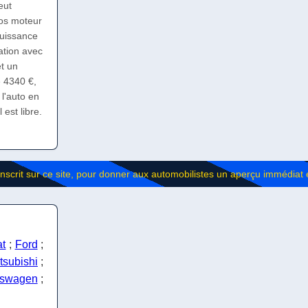
eut
ros moteur
puissance
ation avec
et un
e 4340 €,
 l'auto en
 est libre.
at
;
Ford
;
tsubishi
;
kswagen
;