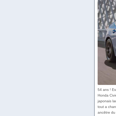
54 ans ! E
Honda Civic
japonais la
tout a cha
ancêtre du