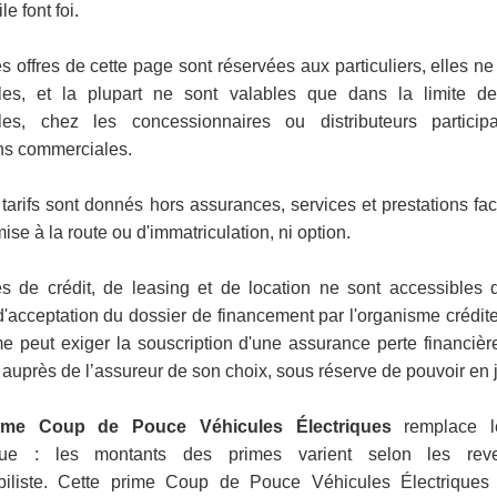
e font foi.
s offres de cette page sont réservées aux particuliers, elles ne
les, et la plupart ne sont valables que dans la limite de
bles, chez les concessionnaires ou distributeurs particip
ns commerciales.
tarifs sont donnés hors assurances, services et prestations facu
mise à la route ou d'immatriculation, ni option.
es de crédit, de leasing et de location ne sont accessibles
d'acceptation du dossier de financement par l'organisme créditeu
e peut exiger la souscription d'une assurance perte financièr
 auprès de l’assureur de son choix, sous réserve de pouvoir en ju
ime Coup de Pouce Véhicules Électriques
remplace l
que : les montants des primes varient selon les re
biliste. Cette prime Coup de Pouce Véhicules Électriques