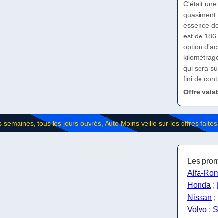
C'était une
quasiment v
essence de 
est de 186
option d'ac
kilométrag
qui sera su
fini de con
Offre vala
Les prom
Alfa-Ro
Honda
;
Nissan
;
Volvo
;
S