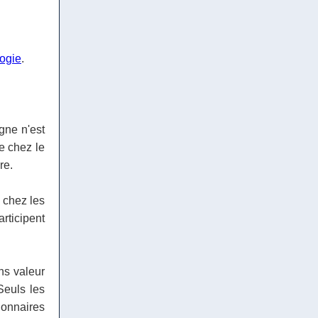
logie
.
gne n'est
e chez le
re.
 chez les
articipent
ns valeur
Seuls les
onnaires