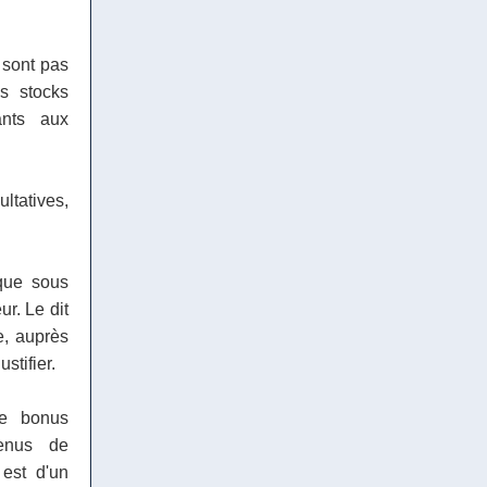
 sont pas
s stocks
ants aux
ltatives,
 que sous
r. Le dit
e, auprès
stifier.
e bonus
venus de
 est d'un