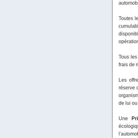
automobil
Toutes le
cumulab
disponi
opératio
Tous les 
frais de 
Les offr
réserve 
organism
de lui ou
Une
Pr
écologi
l'automo