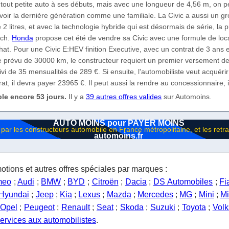
 tout petite auto à ses débuts, mais avec une longueur de 4,56 m, on p
oir la dernière génération comme une familiale. La Civic a aussi un g
2 litres, et avec la technologie hybride qui est désormais de série, la 
 ch.
Honda
propose cet été de vendre sa Civic avec une formule de loc
hat. Pour une Civic E:HEV finition Executive, avec un contrat de 3 ans 
e prévu de 30000 km, le constructeur requiert un premier versement d
ivi de 35 mensualités de 289 €. Si ensuite, l'automobiliste veut acquérir
trat, il devra payer 23965 €. Il peut aussi la rendre au concessionnaire, il
ble encore 53 jours.
Il y a
39 autres offres valides
sur Automoins.
AUTO MOINS pour PAYER MOINS
automoins.fr
otions et autres offres spéciales par marques :
meo
;
Audi
;
BMW
;
BYD
;
Citroën
;
Dacia
;
DS Automobiles
;
Fi
Hyundai
;
Jeep
;
Kia
;
Lexus
;
Mazda
;
Mercedes
;
MG
;
Mini
;
Mi
Opel
;
Peugeot
;
Renault
;
Seat
;
Skoda
;
Suzuki
;
Toyota
;
Vol
ervices aux automobilistes
.