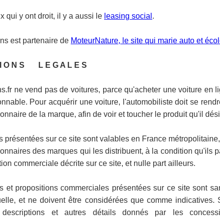
 qui y ont droit, il y a aussi le
leasing social
.
ns est partenaire de
MoteurNature, le site qui marie auto et éco
 I O N S L E G A L E S
s.fr ne vend pas de voitures, parce qu'acheter une voiture en li
nnable. Pour acquérir une voiture, l'automobiliste doit se rendr
nnaire de la marque, afin de voir et toucher le produit qu'il dési
s présentées sur ce site sont valables en France métropolitaine,
nnaires des marques qui les distribuent, à la condition qu'ils p
tion commerciale décrite sur ce site, et nulle part ailleurs.
es et propositions commerciales présentées sur ce site sont sa
uelle, et ne doivent être considérées que comme indicatives. 
s, descriptions et autres détails donnés par les concessi