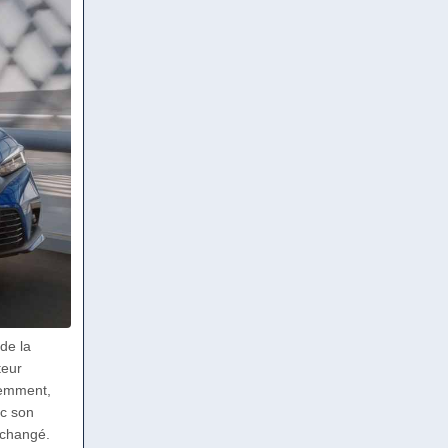
de la
teur
idemment,
ec son
 changé.