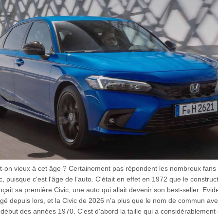
st-on vieux à cet âge ? Certainement pas répondent les nombreux fans 
, puisque c'est l'âge de l'auto. C'était en effet en 1972 que le construc
nçait sa première Civic, une auto qui allait devenir son best-seller. Ev
ngé depuis lors, et la Civic de 2026 n'a plus que le nom de commun av
 début des années 1970. C'est d'abord la taille qui a considérablement