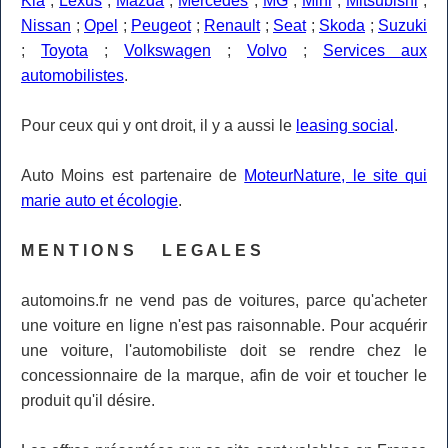
Kia
;
Lexus
;
Mazda
;
Mercedes
;
MG
;
Mini
;
Mitsubishi
;
Nissan
;
Opel
;
Peugeot
;
Renault
;
Seat
;
Skoda
;
Suzuki
;
Toyota
;
Volkswagen
;
Volvo
;
Services aux
automobilistes
.
Pour ceux qui y ont droit, il y a aussi le
leasing social
.
Auto Moins est partenaire de
MoteurNature, le site qui
marie auto et écologie
.
M E N T I O N S L E G A L E S
automoins.fr ne vend pas de voitures, parce qu'acheter
une voiture en ligne n'est pas raisonnable. Pour acquérir
une voiture, l'automobiliste doit se rendre chez le
concessionnaire de la marque, afin de voir et toucher le
produit qu'il désire.