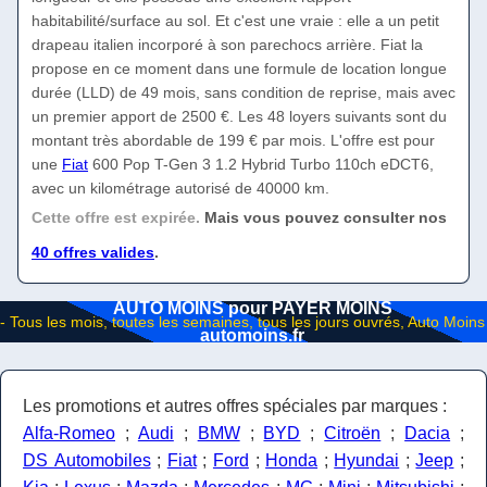
habitabilité/surface au sol. Et c'est une vraie : elle a un petit
drapeau italien incorporé à son parechocs arrière. Fiat la
propose en ce moment dans une formule de location longue
durée (LLD) de 49 mois, sans condition de reprise, mais avec
un premier apport de 2500 €. Les 48 loyers suivants sont du
montant très abordable de 199 € par mois. L'offre est pour
une
Fiat
600 Pop T-Gen 3 1.2 Hybrid Turbo 110ch eDCT6,
avec un kilométrage autorisé de 40000 km.
Cette offre est expirée.
Mais vous pouvez consulter nos
40 offres valides
.
AUTO MOINS pour PAYER MOINS
automoins.fr
Les promotions et autres offres spéciales par marques :
Alfa-Romeo
;
Audi
;
BMW
;
BYD
;
Citroën
;
Dacia
;
DS Automobiles
;
Fiat
;
Ford
;
Honda
;
Hyundai
;
Jeep
;