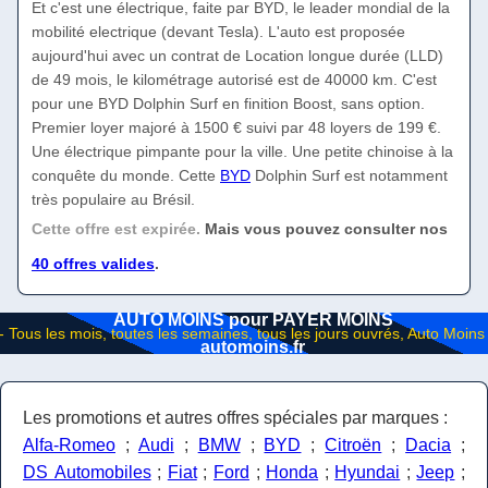
Et c'est une électrique, faite par BYD, le leader mondial de la
mobilité electrique (devant Tesla). L'auto est proposée
aujourd'hui avec un contrat de Location longue durée (LLD)
de 49 mois, le kilométrage autorisé est de 40000 km. C'est
pour une BYD Dolphin Surf en finition Boost, sans option.
Premier loyer majoré à 1500 € suivi par 48 loyers de 199 €.
Une électrique pimpante pour la ville. Une petite chinoise à la
conquête du monde. Cette
BYD
Dolphin Surf est notamment
très populaire au Brésil.
Cette offre est expirée.
Mais vous pouvez consulter nos
40 offres valides
.
AUTO MOINS pour PAYER MOINS
automoins.fr
Les promotions et autres offres spéciales par marques :
Alfa-Romeo
;
Audi
;
BMW
;
BYD
;
Citroën
;
Dacia
;
DS Automobiles
;
Fiat
;
Ford
;
Honda
;
Hyundai
;
Jeep
;