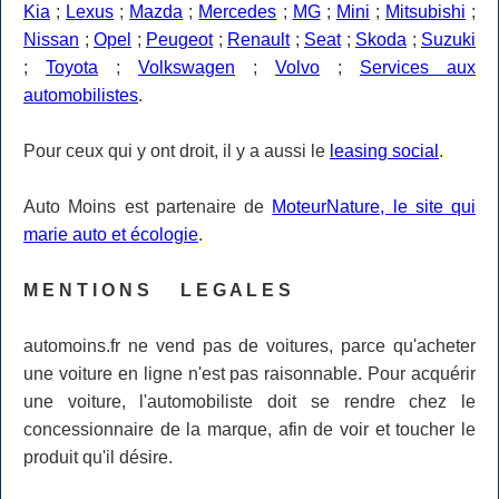
Kia
;
Lexus
;
Mazda
;
Mercedes
;
MG
;
Mini
;
Mitsubishi
;
Nissan
;
Opel
;
Peugeot
;
Renault
;
Seat
;
Skoda
;
Suzuki
;
Toyota
;
Volkswagen
;
Volvo
;
Services aux
automobilistes
.
Pour ceux qui y ont droit, il y a aussi le
leasing social
.
Auto Moins est partenaire de
MoteurNature, le site qui
marie auto et écologie
.
M E N T I O N S L E G A L E S
automoins.fr ne vend pas de voitures, parce qu'acheter
une voiture en ligne n'est pas raisonnable. Pour acquérir
une voiture, l'automobiliste doit se rendre chez le
concessionnaire de la marque, afin de voir et toucher le
produit qu'il désire.