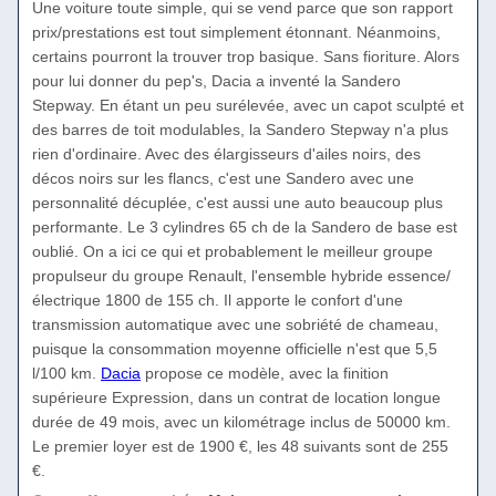
Une voiture toute simple, qui se vend parce que son rapport
prix/prestations est tout simplement étonnant. Néanmoins,
certains pourront la trouver trop basique. Sans fioriture. Alors
pour lui donner du pep's, Dacia a inventé la Sandero
Stepway. En étant un peu surélevée, avec un capot sculpté et
des barres de toit modulables, la Sandero Stepway n'a plus
rien d'ordinaire. Avec des élargisseurs d'ailes noirs, des
décos noirs sur les flancs, c'est une Sandero avec une
personnalité décuplée, c'est aussi une auto beaucoup plus
performante. Le 3 cylindres 65 ch de la Sandero de base est
oublié. On a ici ce qui et probablement le meilleur groupe
propulseur du groupe Renault, l'ensemble hybride essence/
électrique 1800 de 155 ch. Il apporte le confort d'une
transmission automatique avec une sobriété de chameau,
puisque la consommation moyenne officielle n'est que 5,5
l/100 km.
Dacia
propose ce modèle, avec la finition
supérieure Expression, dans un contrat de location longue
durée de 49 mois, avec un kilométrage inclus de 50000 km.
Le premier loyer est de 1900 €, les 48 suivants sont de 255
€.