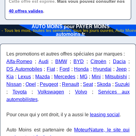
Cette offre est expirée.
Mais vous pouvez consulter nos
40 offres valides
.
AUTO MOINS pour PAYER MOINS
automoins.fr
Les promotions et autres offres spéciales par marques :
Alfa-Romeo
;
Audi
;
BMW
;
BYD
;
Citroën
;
Dacia
;
DS Automobiles
;
Fiat
;
Ford
;
Honda
;
Hyundai
;
Jeep
;
Kia
;
Lexus
;
Mazda
;
Mercedes
;
MG
;
Mini
;
Mitsubishi
;
Nissan
;
Opel
;
Peugeot
;
Renault
;
Seat
;
Skoda
;
Suzuki
;
Toyota
;
Volkswagen
;
Volvo
;
Services aux
automobilistes
.
Pour ceux qui y ont droit, il y a aussi le
leasing social
.
Auto Moins est partenaire de
MoteurNature, le site qui