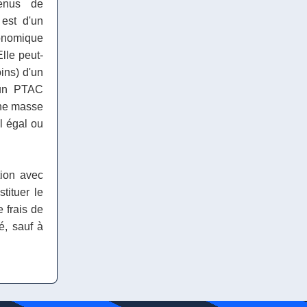
venus de
 est d'un
conomique
Elle peut-
oins) d'un
'un PTAC
'une masse
l égal ou
tion avec
tituer le
 frais de
é, sauf à