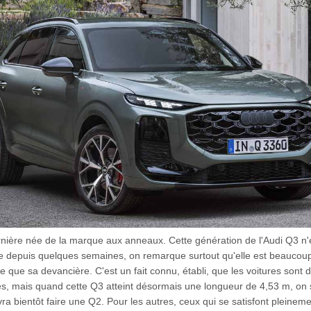
rnière née de la marque aux anneaux. Cette génération de l'Audi Q3 n'e
 depuis quelques semaines, on remarque surtout qu'elle est beaucoup
le que sa devancière. C'est un fait connu, établi, que les voitures sont 
es, mais quand cette Q3 atteint désormais une longueur de 4,53 m, on s
ra bientôt faire une Q2. Pour les autres, ceux qui se satisfont pleinem