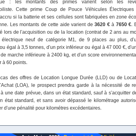
que : les montants des primes varient selon les re
biliste. Cette prime Coup de Pouce Véhicules Électriques
accru si la batterie et ses cellules sont fabriquées en zone é
ne. Les montants de cette aide varient de
3620 €
à
7650 €
. 
é lors de l'acquisition ou de la location (contrat de 2 ans au m
e électrique neuf de catégorie M1, de 9 places au plus, d
 ou égal à 3,5 tonnes, d'un prix inférieur ou égal à 47 000 €, d
 de marche inférieure à 2400 kg, et d'un score environnementa
 à 60 points.
cas des offres de Location Longue Durée (LLD) ou de Loca
'Achat (LOA), le prospect prendra garde à la nécessité de res
 à une date prévue, dans un état standard, sauf à s'acquitter de
n état standard, et sans avoir dépassé le kilométrage autoris
er d'une pénalité pour kilométres excédentaires.