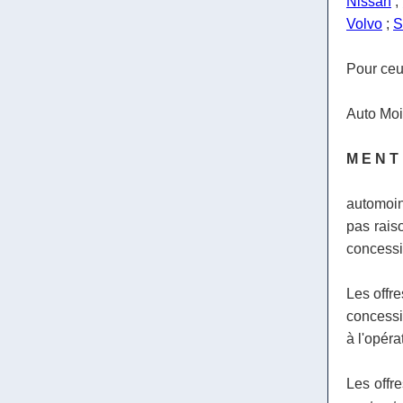
Nissan
;
Volvo
;
S
Pour ceux
Auto Moi
M E N T
automoin
pas raiso
concessio
Les offre
concessio
à l'opéra
Les offr