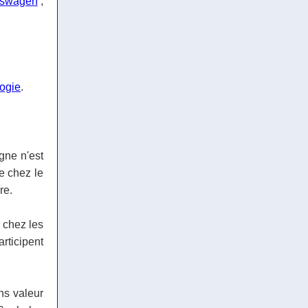
kswagen
;
logie
.
gne n'est
e chez le
re.
 chez les
articipent
ns valeur