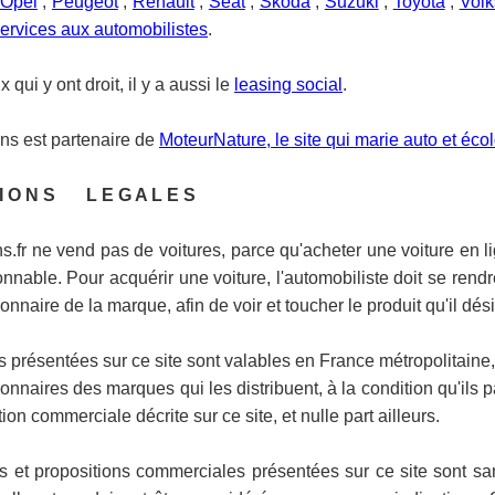
Opel
;
Peugeot
;
Renault
;
Seat
;
Skoda
;
Suzuki
;
Toyota
;
Vol
ervices aux automobilistes
.
 qui y ont droit, il y a aussi le
leasing social
.
ns est partenaire de
MoteurNature, le site qui marie auto et éco
 I O N S L E G A L E S
s.fr ne vend pas de voitures, parce qu'acheter une voiture en li
nnable. Pour acquérir une voiture, l'automobiliste doit se rendr
nnaire de la marque, afin de voir et toucher le produit qu'il dési
s présentées sur ce site sont valables en France métropolitaine,
nnaires des marques qui les distribuent, à la condition qu'ils p
tion commerciale décrite sur ce site, et nulle part ailleurs.
es et propositions commerciales présentées sur ce site sont sa