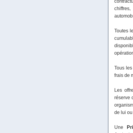
contract
chiffre
automobil
Toutes le
cumulab
disponi
opératio
Tous les 
frais de 
Les offr
réserve 
organism
de lui ou
Une
Pr