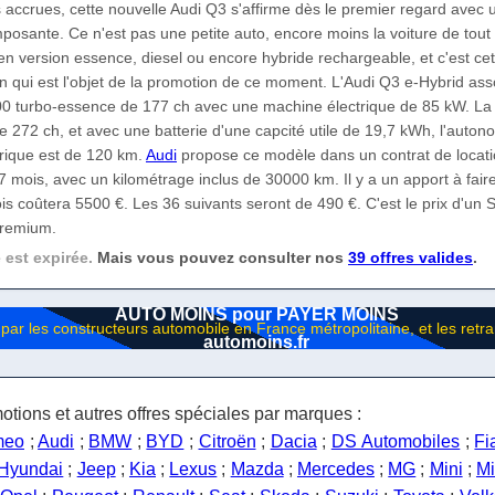
 accrues, cette nouvelle Audi Q3 s'affirme dès le premier regard avec 
posante. Ce n'est pas une petite auto, encore moins la voiture de tout
 en version essence, diesel ou encore hybride rechargeable, et c'est ce
n qui est l'objet de la promotion de ce moment. L'Audi Q3 e-Hybrid ass
0 turbo-essence de 177 ch avec une machine électrique de 85 kW. La
de 272 ch, et avec une batterie d'une capcité utile de 19,7 kWh, l'auton
rique est de 120 km.
Audi
propose ce modèle dans un contrat de locat
 mois, avec un kilométrage inclus de 30000 km. Il y a un apport à faire
s coûtera 5500 €. Les 36 suivants seront de 490 €. C'est le prix d'un
premium.
e est expirée.
Mais vous pouvez consulter nos
39 offres valides
.
AUTO MOINS pour PAYER MOINS
automoins.fr
otions et autres offres spéciales par marques :
meo
;
Audi
;
BMW
;
BYD
;
Citroën
;
Dacia
;
DS Automobiles
;
Fi
Hyundai
;
Jeep
;
Kia
;
Lexus
;
Mazda
;
Mercedes
;
MG
;
Mini
;
Mi