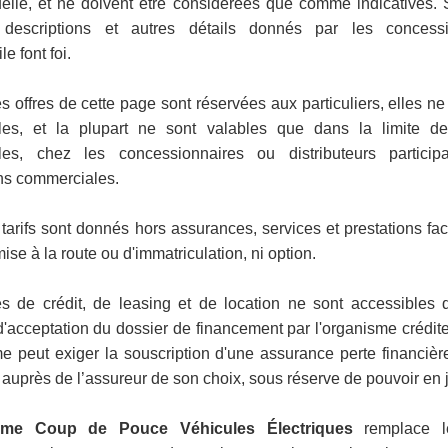
uelle, et ne doivent être considérées que comme indicatives. 
s, descriptions et autres détails donnés par les concessi
e font foi.
s offres de cette page sont réservées aux particuliers, elles ne
les, et la plupart ne sont valables que dans la limite de
bles, chez les concessionnaires ou distributeurs particip
ns commerciales.
tarifs sont donnés hors assurances, services et prestations facu
mise à la route ou d'immatriculation, ni option.
es de crédit, de leasing et de location ne sont accessibles
d'acceptation du dossier de financement par l'organisme créditeu
e peut exiger la souscription d'une assurance perte financièr
 auprès de l’assureur de son choix, sous réserve de pouvoir en ju
ime Coup de Pouce Véhicules Électriques
remplace l