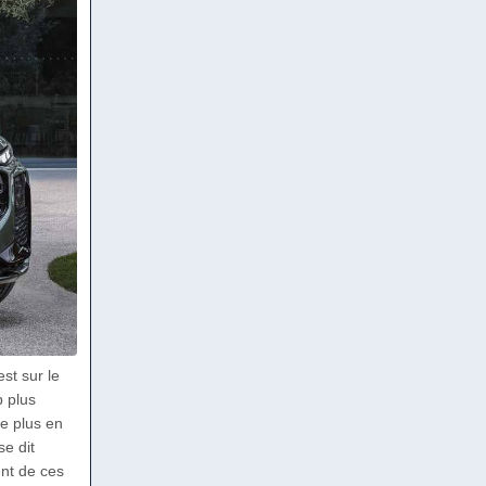
st sur le
 plus
de plus en
e dit
ent de ces