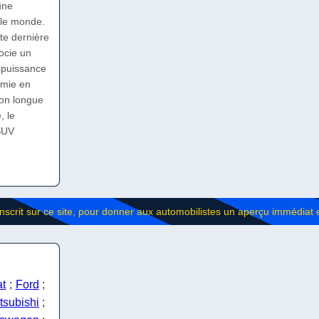
une
 le monde.
tte dernière
ocie un
 puissance
omie en
ion longue
, le
 SUV
at
;
Ford
;
tsubishi
;