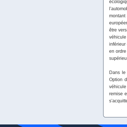
écologi
l'automo
montant 
européen
être vers
véhicul
inférieur
en ordre
supérieur
Dans le 
Option d
véhicule
remise e
s'acquitt