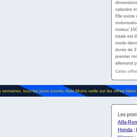
dimensions
calandre im
Elle existe
motorisatio
moteur 150
totale est 
mode élect
durée de 37
premier moi
allemand 
Cette offr
Les prom
Alfa-Ro
Honda
;