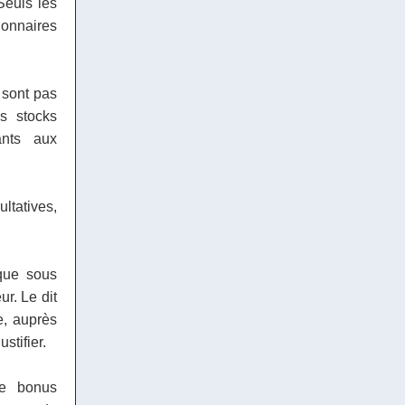
Seuls les
onnaires
 sont pas
s stocks
ants aux
ltatives,
 que sous
r. Le dit
e, auprès
stifier.
e bonus