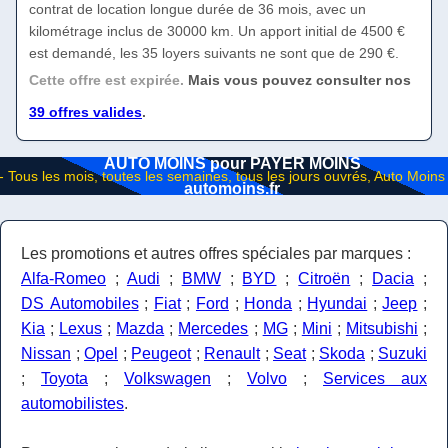
contrat de location longue durée de 36 mois, avec un
kilométrage inclus de 30000 km. Un apport initial de 4500 €
est demandé, les 35 loyers suivants ne sont que de 290 €.
Cette offre est expirée.
Mais vous pouvez consulter nos
39 offres valides
.
AUTO MOINS pour PAYER MOINS
automoins.fr
Les promotions et autres offres spéciales par marques :
Alfa-Romeo
;
Audi
;
BMW
;
BYD
;
Citroën
;
Dacia
;
DS Automobiles
;
Fiat
;
Ford
;
Honda
;
Hyundai
;
Jeep
;
Kia
;
Lexus
;
Mazda
;
Mercedes
;
MG
;
Mini
;
Mitsubishi
;
Nissan
;
Opel
;
Peugeot
;
Renault
;
Seat
;
Skoda
;
Suzuki
;
Toyota
;
Volkswagen
;
Volvo
;
Services aux
automobilistes
.