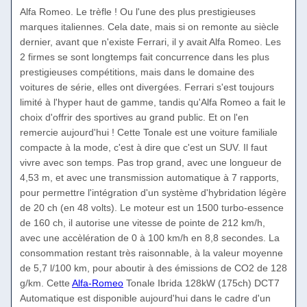
Alfa Romeo. Le trèfle ! Ou l'une des plus prestigieuses
marques italiennes. Cela date, mais si on remonte au siècle
dernier, avant que n'existe Ferrari, il y avait Alfa Romeo. Les
2 firmes se sont longtemps fait concurrence dans les plus
prestigieuses compétitions, mais dans le domaine des
voitures de série, elles ont divergées. Ferrari s'est toujours
limité à l'hyper haut de gamme, tandis qu'Alfa Romeo a fait le
choix d'offrir des sportives au grand public. Et on l'en
remercie aujourd'hui ! Cette Tonale est une voiture familiale
compacte à la mode, c'est à dire que c'est un SUV. Il faut
vivre avec son temps. Pas trop grand, avec une longueur de
4,53 m, et avec une transmission automatique à 7 rapports,
pour permettre l'intégration d'un système d'hybridation légère
de 20 ch (en 48 volts). Le moteur est un 1500 turbo-essence
de 160 ch, il autorise une vitesse de pointe de 212 km/h,
avec une accèlération de 0 à 100 km/h en 8,8 secondes. La
consommation restant très raisonnable, à la valeur moyenne
de 5,7 l/100 km, pour aboutir à des émissions de CO2 de 128
g/km. Cette
Alfa-Romeo
Tonale Ibrida 128kW (175ch) DCT7
Automatique est disponible aujourd'hui dans le cadre d'un