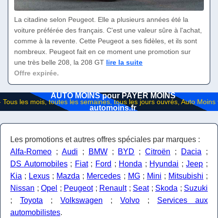
La citadine selon Peugeot. Elle a plusieurs années été la
voiture préférée des français. C'est une valeur sûre à l'achat,
comme à la revente. Cette Peugeot a ses fidèles, et ils sont
nombreux. Peugeot fait en ce moment une promotion sur
une très belle 208, la 208 GT
lire la suite
Offre expirée.
AUTO MOINS pour PAYER MOINS
automoins.fr
Les promotions et autres offres spéciales par marques :
Alfa-Romeo
;
Audi
;
BMW
;
BYD
;
Citroën
;
Dacia
;
DS Automobiles
;
Fiat
;
Ford
;
Honda
;
Hyundai
;
Jeep
;
Kia
;
Lexus
;
Mazda
;
Mercedes
;
MG
;
Mini
;
Mitsubishi
;
Nissan
;
Opel
;
Peugeot
;
Renault
;
Seat
;
Skoda
;
Suzuki
;
Toyota
;
Volkswagen
;
Volvo
;
Services aux
automobilistes
.