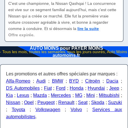
C'est une championne, la Nissan Qashqai ! La concurrence
est vive sur ce segment familial aujourd'hui, mais c'est cette
Nissan qui a créée ce marché. Elle fut la première vraie
voiture crossover agréable à vivre, et bonne à regarder
comme à conduire. Et si désormais la
lire la suite
Offre expirée.
AUTO MOINS pour PAYER MOINS
automoins.fr
Les promotions et autres offres spéciales par marques :
Alfa-Romeo
;
Audi
;
BMW
;
BYD
;
Citroën
;
Dacia
;
DS Automobiles
;
Fiat
;
Ford
;
Honda
;
Hyundai
;
Jeep
;
Kia
;
Lexus
;
Mazda
;
Mercedes
;
MG
;
Mini
;
Mitsubishi
;
Nissan
;
Opel
;
Peugeot
;
Renault
;
Seat
;
Skoda
;
Suzuki
;
Toyota
;
Volkswagen
;
Volvo
;
Services aux
automobilistes
.